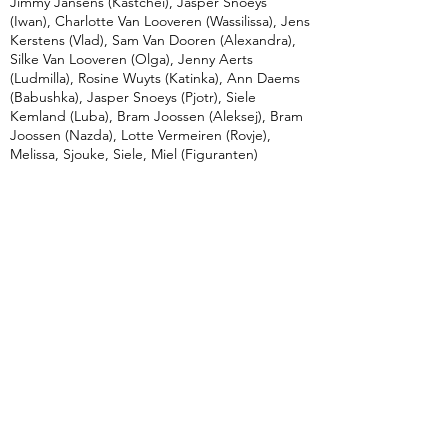
Jimmy Jansens (Kastchei), Jasper Snoeys
(Iwan), Charlotte Van Looveren (Wassilissa), Jens
Kerstens (Vlad), Sam Van Dooren (Alexandra),
Silke Van Looveren (Olga), Jenny Aerts
(Ludmilla), Rosine Wuyts (Katinka), Ann Daems
(Babushka), Jasper Snoeys (Pjotr), Siele
Kemland (Luba), Bram Joossen (Aleksej), Bram
Joossen (Nazda), Lotte Vermeiren (Rovje),
Melissa, Sjouke, Siele, Miel (Figuranten)