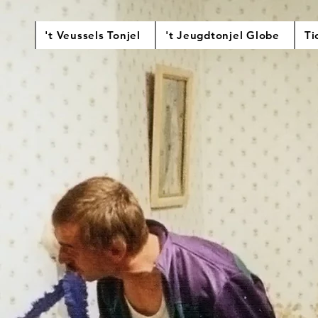
't Veussels Tonjel
't Jeugdtonjel Globe
Ti