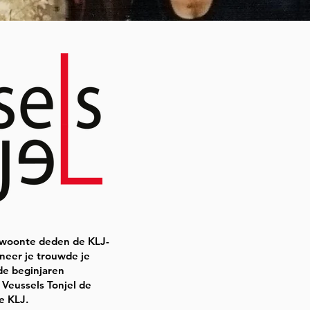
gewoonte deden de KLJ-
nneer je trouwde je
de beginjaren
 Veussels Tonjel de
e KLJ.