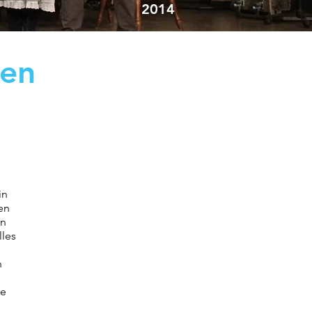
2014
een
in
en
en
lles
n
re