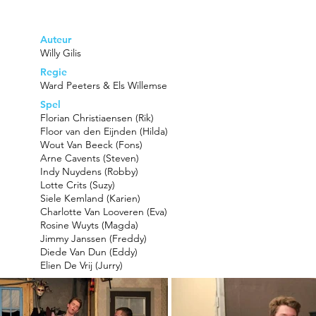
Auteur
Willy Gilis​
Regie
Ward Peeters & Els Willemse
Spel
Florian Christiaensen (Rik)
Floor van den Eijnden (Hilda)
Wout Van Beeck (Fons)
Arne Cavents (Steven)
Indy Nuydens (Robby)
Lotte Crits (Suzy)
Siele Kemland (Karien)
Charlotte Van Looveren (Eva)
Rosine Wuyts (Magda)
Jimmy Janssen (Freddy)
Diede Van Dun (Eddy)
Elien De Vrij (Jurry)