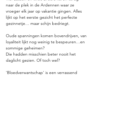
naar de plek in de Ardennen waar ze 
vroeger elk jaar op vakantie gingen. Alles 
lijkt op het eerste gezicht het perfecte 
gezinnetje… maar schijn bedriegt.
Oude spanningen komen bovendrijven, van 
loyaliteit lijkt nog weinig te bespeuren…en 
sommige geheimen?
Die hadden misschien beter nooit het 
daglicht gezien. Of toch wel?
'Bloedverwantschap' is een verrassend 
verhaal uit de hand van Peter Stax, over 
een familie die dacht dat ze elkaar kenden. 
Dit is de eerste opvoering van dit 
toneelstuk waarbij je zal meegenomen 
worden naar het verleden en heden van 
een intrigerende familie...
Klik hieronder op 'meer info' voor de 
praktische details.