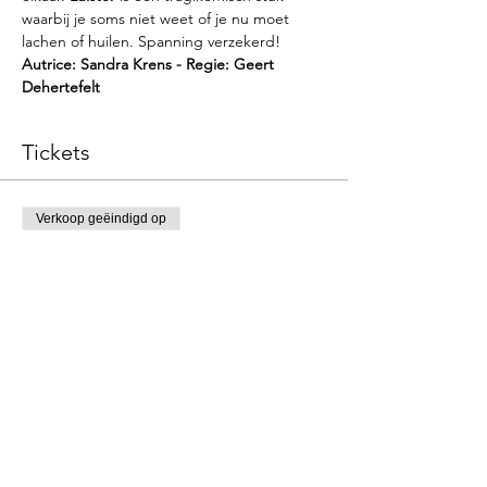
waarbij je soms niet weet of je nu moet 
lachen of huilen. Spanning verzekerd!
Autrice: Sandra Krens - Regie: Geert 
Dehertefelt
Tickets
Verkoop geëindigd op
Soort ticket
Luister
Meer info
Prijs
€ 12,00